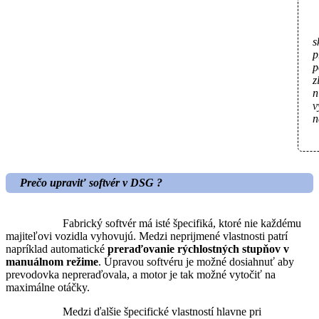
s
p
p
z
n
v
n
Prečo upraviť softvér v DSG ?
Fabrický softvér má isté špecifiká, ktoré nie každému
majiteľovi vozidla vyhovujú. Medzi neprijmené vlastnosti patrí
napríklad automatické
preraďovanie rýchlostných stupňov v
manuálnom režime
. Úpravou softvéru je možné dosiahnuť aby
prevodovka nepreraďovala, a motor je tak možné vytočiť na
maximálne otáčky.
Medzi ďalšie špecifické vlastností hlavne pri