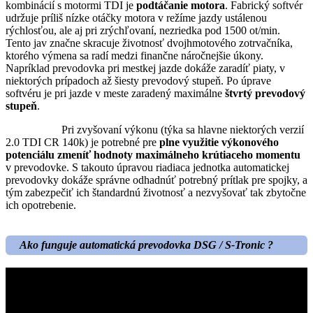
kombinácií s motormi TDI je
podtáčanie motora
. Fabrický softvér
udržuje príliš nízke otáčky motora v režíme jazdy ustálenou
rýchlosťou, ale aj pri zrýchľovaní, nezriedka pod 1500 ot/min.
Tento jav značne skracuje životnosť dvojhmotového zotrvačníka,
ktorého výmena sa radí medzi finančne náročnejšie úkony.
Napríklad prevodovka pri mestkej jazde dokáže zaradíť piaty, v
niektorých prípadoch až šiesty prevodový stupeň. Po úprave
softvéru je pri jazde v meste zaradený maximálne
štvrtý prevodový
stupeň
.
Pri zvyšovaní výkonu (týka sa hlavne niektorých verzií
2.0 TDI CR 140k) je potrebné pre
plne využitie výkonového
potenciálu zmeníť hodnoty maximálneho krútiaceho momentu
v prevodovke. S takouto úpravou riadiaca jednotka automatickej
prevodovky dokáže správne odhadnúť potrebný prítlak pre spojky, a
tým zabezpečiť ich štandardnú životnosť a nezvyšovať tak zbytočne
ich opotrebenie.
Ako funguje automatická prevodovka DSG / S-Tronic ?