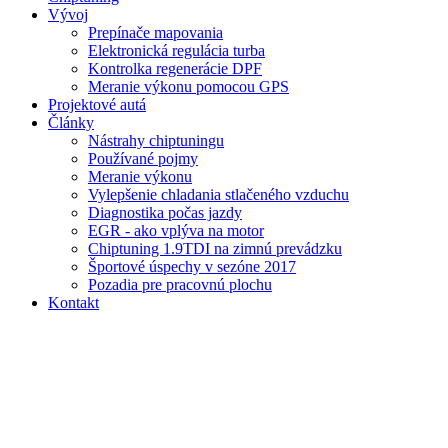
Vývoj
Prepínače mapovania
Elektronická regulácia turba
Kontrolka regenerácie DPF
Meranie výkonu pomocou GPS
Projektové autá
Články
Nástrahy chiptuningu
Používané pojmy
Meranie výkonu
Vylepšenie chladania stlačeného vzduchu
Diagnostika počas jazdy
EGR - ako vplýva na motor
Chiptuning 1.9TDI na zimnú prevádzku
Športové úspechy v sezóne 2017
Pozadia pre pracovnú plochu
Kontakt